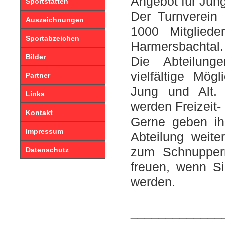
Angebot für Jung
Sportstätten
Der Turnverein 
Auszeichnungen
1000 Mitgliede
Sportabzeichen
Harmersbachtal.
Bilder
Die Abteilung
vielfältige Mög
Partner
Jung und Alt.
Links
werden Freizeit-
Kontakt
Gerne geben ih
Impressum
Abteilung weite
zum Schnupper
Datenschutz
freuen, wenn Si
werden.
_____________