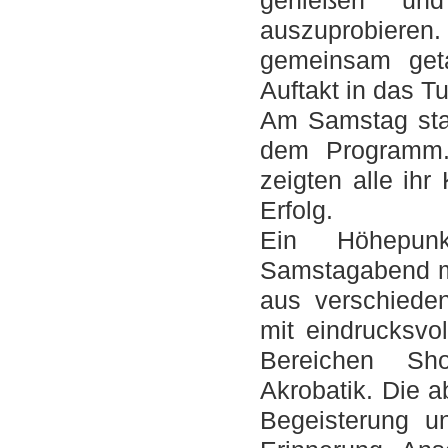
genießen und
auszuprobiere
gemeinsam geta
Auftakt in das Tu
Am Samstag stan
dem Programm. 
zeigten alle ih
Erfolg.
Ein Höhepun
Samstagabend mi
aus verschiede
mit eindrucksvo
Bereichen Sho
Akrobatik. Die 
Begeisterung un