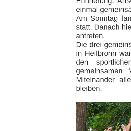
Erinnerung. An
einmal gemeinsam
Am Sonntag fan
statt. Danach h
antreten.
Die drei gemein
in Heilbronn wa
den sportlich
gemeinsamen M
Miteinander all
bleiben.