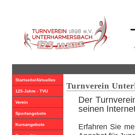
Startseite/Aktuelles
Turnverein Unte
125-Jahre - TVU
Der Turnverei
Verein
seinen Interne
Sportangebote
Kursangebote
Erfahren Sie me